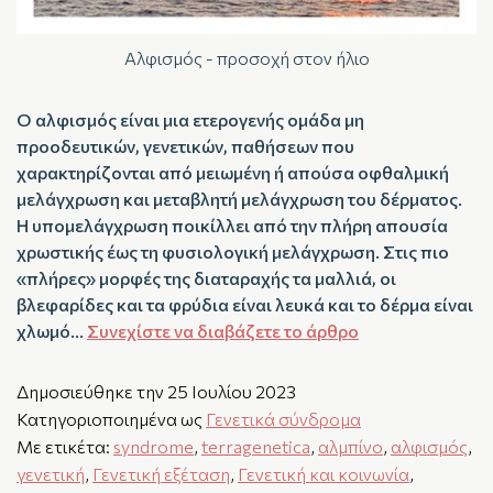
Αλφισμός - προσοχή στον ήλιο
Ο αλφισμός είναι μια ετερογενής ομάδα μη
προοδευτικών, γενετικών, παθήσεων που
χαρακτηρίζονται από μειωμένη ή απούσα οφθαλμική
μελάγχρωση και μεταβλητή μελάγχρωση του δέρματος.
Η υπομελάγχρωση ποικίλλει από την πλήρη απουσία
χρωστικής έως τη φυσιολογική μελάγχρωση. Στις πιο
«πλήρες» μορφές της διαταραχής τα μαλλιά, οι
βλεφαρίδες και τα φρύδια είναι λευκά και το δέρμα είναι
χλωμό…
Συνεχίστε να διαβάζετε το άρθρο
Δημοσιεύθηκε την
25 Ιουλίου 2023
Κατηγοριοποιημένα ως
Γενετικά σύνδρομα
Με ετικέτα:
syndrome
,
terragenetica
,
αλμπίνο
,
αλφισμός
,
γενετική
,
Γενετική εξέταση
,
Γενετική και κοινωνία
,