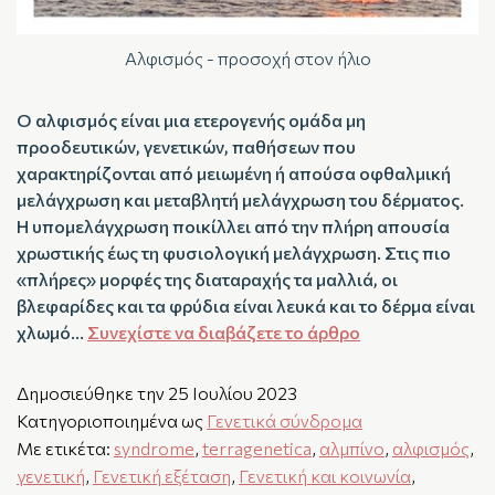
Αλφισμός - προσοχή στον ήλιο
Ο αλφισμός είναι μια ετερογενής ομάδα μη
προοδευτικών, γενετικών, παθήσεων που
χαρακτηρίζονται από μειωμένη ή απούσα οφθαλμική
μελάγχρωση και μεταβλητή μελάγχρωση του δέρματος.
Η υπομελάγχρωση ποικίλλει από την πλήρη απουσία
χρωστικής έως τη φυσιολογική μελάγχρωση. Στις πιο
«πλήρες» μορφές της διαταραχής τα μαλλιά, οι
βλεφαρίδες και τα φρύδια είναι λευκά και το δέρμα είναι
χλωμό…
Συνεχίστε να διαβάζετε το άρθρο
Δημοσιεύθηκε την
25 Ιουλίου 2023
Κατηγοριοποιημένα ως
Γενετικά σύνδρομα
Με ετικέτα:
syndrome
,
terragenetica
,
αλμπίνο
,
αλφισμός
,
γενετική
,
Γενετική εξέταση
,
Γενετική και κοινωνία
,