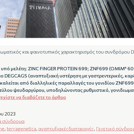
ιωματικός και φαινοτυπικός χαρακτηρισμός του συνδρόμο
 υπό μελέτη: ZINC FINGER PROTEIN 699; ZNF699 (OMIM* 
 DEGCAGS (αναπτυξιακή υστέρηση με γαστρεντερικές, καρδ
οκαλείται από διαλληλικές παραλλαγές του γονιδίου ZNF699
τύλου ψευδαργύρου, υποδηλώνοντας ρυθμιστικό, γονιδιωματ
εχίστε να διαβάζετε το άρθρο
ου 2023
ά σύνδρομα
me
,
terragenetica
,
αναπτυξιακέςδιαταραχές
,
Γενετικό σύνδρο