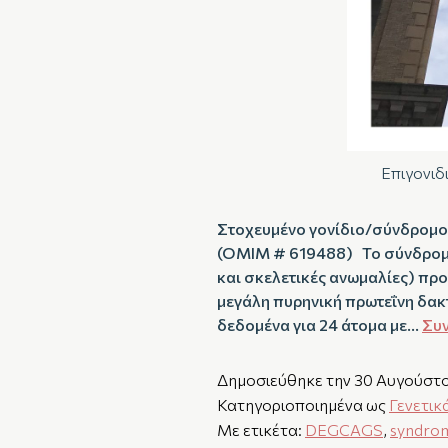
Επιγονιδ
Στοχευμένο γονίδιο/σύνδρομο
(OMIM # 619488) Το σύνδρομο
και σκελετικές ανωμαλίες) πρ
μεγάλη πυρηνική πρωτεΐνη δακ
δεδομένα για 24 άτομα με…
Συν
Δημοσιεύθηκε την
30 Αυγούστ
Κατηγοριοποιημένα ως
Γενετικ
Με ετικέτα:
DEGCAGS
,
syndro