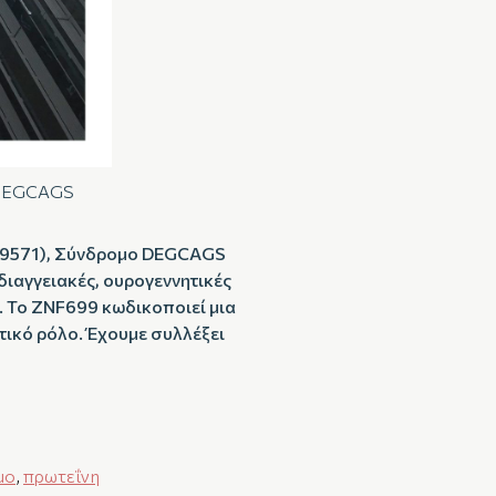
υ DEGCAGS
609571), Σύνδρομο DEGCAGS
ιαγγειακές, ουρογεννητικές
. Το ZNF699 κωδικοποιεί μια
ικό ρόλο. Έχουμε συλλέξει
μο
,
πρωτεΐνη