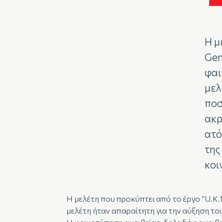
Η μ
Gen
φαι
μελ
ποσ
ακρ
ατό
της
κοι
Η μελέτη που προκύπτει από το έργο “U.K.
μελέτη ήταν απαραίτητη για την αύξηση τ