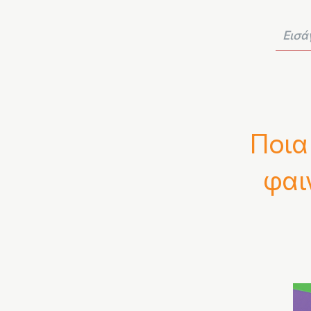
Ποια 
φαι