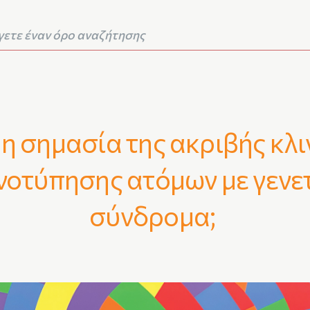
η σημασία της ακριβής κλι
νοτύπησης ατόμων με γενε
σύνδρομα;