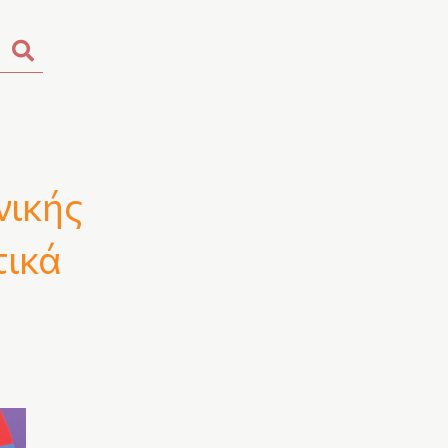
νικής
τικά