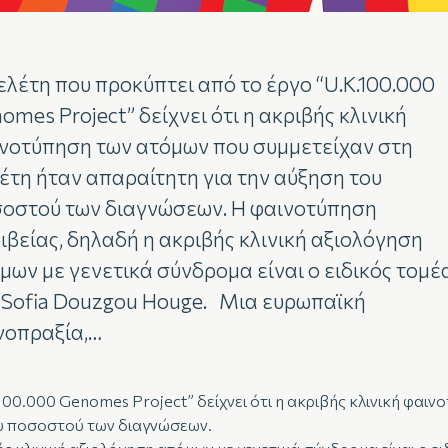
ελέτη που προκύπτει από το έργο “U.K.100.000
omes Project” δείχνει ότι η ακριβής κλινική
νοτύπηση των ατόμων που συμμετείχαν στη
έτη ήταν απαραίτητη για την αύξηση του
οστού των διαγνώσεων. Η φαινοτύπηση
ιβείας, δηλαδή η ακριβής κλινική αξιολόγηση
μων με γενετικά σύνδρομα είναι ο ειδικός τομέ
 Sofia Douzgou Houge. Μια ευρωπαϊκή
νοπραξία,…
100.000 Genomes Project” δείχνει ότι η ακριβής κλινική φαι
ου ποσοστού των διαγνώσεων.