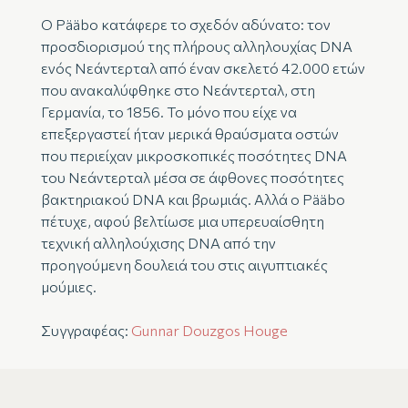
Ο Pääbo κατάφερε το σχεδόν αδύνατο: τον
προσδιορισμού της πλήρους αλληλουχίας DNA
ενός Νεάντερταλ από έναν σκελετό 42.000 ετών
που ανακαλύφθηκε στο Νεάντερταλ, στη
Γερμανία, το 1856. Το μόνο που είχε να
επεξεργαστεί ήταν μερικά θραύσματα οστών
που περιείχαν μικροσκοπικές ποσότητες DNA
του Νεάντερταλ μέσα σε άφθονες ποσότητες
βακτηριακού DNA και βρωμιάς. Αλλά ο Pääbo
πέτυχε, αφού βελτίωσε μια υπερευαίσθητη
τεχνική αλληλούχισης DNA από την
προηγούμενη δουλειά του στις αιγυπτιακές
μούμιες.
Συγγραφέας:
Gunnar Douzgos Houge