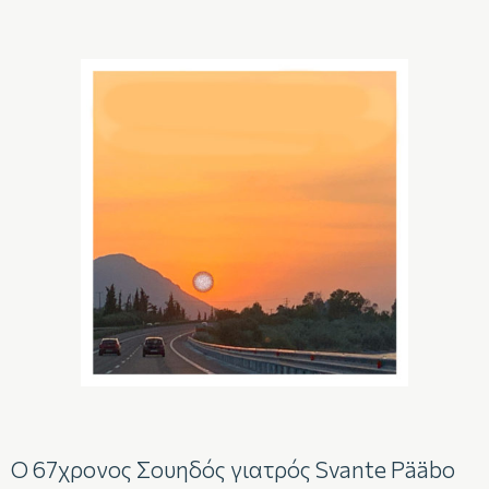
Ο 67χρονος Σουηδός γιατρός Svante Pääbo