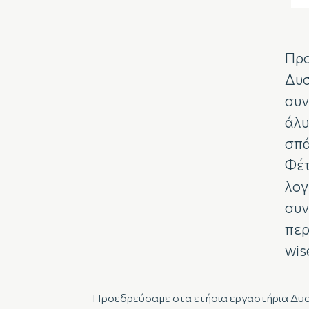
Προ
Δυσ
συν
άλυ
σπά
Φέτ
λογ
συν
περ
wis
Προεδρεύσαμε στα ετήσια εργαστήρια Δυσ