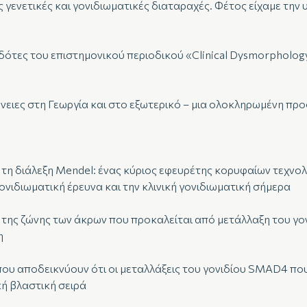
ενετικές και γονιδιωματικές διαταραχές. Φέτος είχαμε την 
δότες του επιστημονικού περιοδικού «Clinical Dysmorpholo
νειες στη Γεωργία και στο εξωτερικό – μια ολοκληρωμένη πρ
ι τη διάλεξη Mendel: ένας κύριος εφευρέτης κορυφαίων τεχνο
νιδιωματική έρευνα και την κλινική γονιδιωματική σήμερα
σο της ζώνης των άκρων που προκαλείται από μετάλλαξη του 
η
 που αποδεικνύουν ότι οι μεταλλάξεις του γονιδίου SMAD4 πο
κή βλαστική σειρά