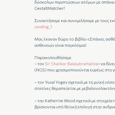
δύσκολων περιπτώσεων ατόμων με σπάνιες γ
GestaltMatcher!
Συναντήσαμε και συνομιλήσαμε με τους εκ
canding_1
Μας έκαναν δώρο το βιβλίο «Σπάνιες ασθέ
ασθενειών είναι παγκόσμια!
Παρακολουθήσαμε
– τον
Sir Shankar Balasubramainian
να δίνε
(NGS) που χρησιμοποιούνται ευρέως στη γο
– τον Yuval Yogev σχετικά με τη μυϊκή νό
στατίνες θεραπεύεται με μεβαλονολακτόν
– την Katherine Wood σχετικά με στοιχεία
βρίσκονται υπό θετική επιλογή στην ανδρι