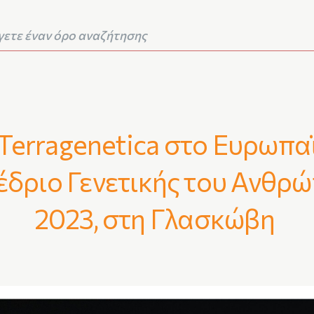
Terragenetica στο Ευρωπα
έδριο Γενετικής του Ανθρ
2023, στη Γλασκώβη