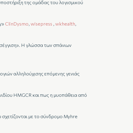
υποστήριξη της ομάδας του λογισμικού
gy»
ClinDysmo
,
wisepress
,
wkhealth
,
οσέγγιση». Η γλώσσα των σπάνιων
λογιών αλληλούχισης επόμενης γενιάς
γονιδίου HMGCR και πως η μυοπάθεια από
υ σχετίζονται με το σύνδρομο Myhre