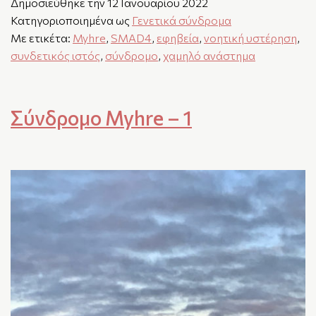
Δημοσιεύθηκε την
12 Ιανουαρίου 2022
Κατηγοριοποιημένα ως
Γενετικά σύνδρομα
Με ετικέτα:
Myhre
,
SMAD4
,
εφηβεία
,
νοητική υστέρηση
,
συνδετικός ιστός
,
σύνδρομο
,
χαμηλό ανάστημα
Σύνδρομο Myhre – 1