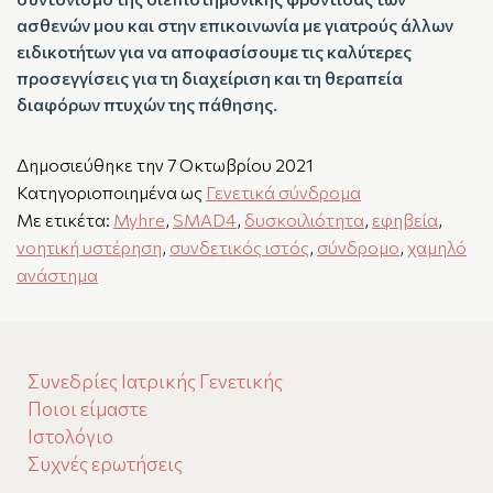
ασθενών μου και στην επικοινωνία με γιατρούς άλλων
ειδικοτήτων για να αποφασίσουμε τις καλύτερες
προσεγγίσεις για τη διαχείριση και τη θεραπεία
διαφόρων πτυχών της πάθησης.
Δημοσιεύθηκε την
7 Οκτωβρίου 2021
Κατηγοριοποιημένα ως
Γενετικά σύνδρομα
Με ετικέτα:
Myhre
,
SMAD4
,
δυσκοιλιότητα
,
εφηβεία
,
νοητική υστέρηση
,
συνδετικός ιστός
,
σύνδρομο
,
χαμηλό
ανάστημα
Συνεδρίες Ιατρικής Γενετικής
Ποιοι είμαστε
Ιστολόγιο
Συχνές ερωτήσεις