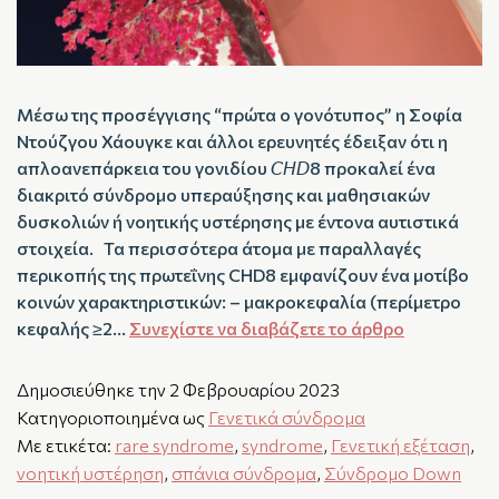
Μέσω της προσέγγισης “πρώτα ο γονότυπος” η Σοφία
Ντούζγου Χάουγκε και άλλοι ερευνητές έδειξαν ότι η
απλοανεπάρκεια του γονιδίου 𝘊𝘏𝘋8 προκαλεί ένα
διακριτό σύνδρομο υπεραύξησης και μαθησιακών
δυσκολιών ή νοητικής υστέρησης με έντονα αυτιστικά
στοιχεία. Τα περισσότερα άτομα με παραλλαγές
περικοπής της πρωτεΐνης CHD8 εμφανίζουν ένα μοτίβο
κοινών χαρακτηριστικών: – μακροκεφαλία (περίμετρο
κεφαλής ≥2…
Συνεχίστε να διαβάζετε το άρθρο
Δημοσιεύθηκε την
2 Φεβρουαρίου 2023
Κατηγοριοποιημένα ως
Γενετικά σύνδρομα
Με ετικέτα:
rare syndrome
,
syndrome
,
Γενετική εξέταση
,
νοητική υστέρηση
,
σπάνια σύνδρομα
,
Σύνδρομο Down