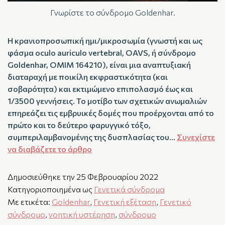
Γνωρίστε το σύνδρομο Goldenhar.
Η κρανιοπροσωπική ημι/μικροσωμία (γνωστή και ως
φάσμα oculo auriculo vertebral, OAVS, ή σύνδρομο
Goldenhar, OMIM 164210), είναι μια αναπτυξιακή
διαταραχή με ποικίλη εκφραστικότητα (και
σοβαρότητα) και εκτιμώμενο επιπολασμό έως και
1/3500 γεννήσεις. Το μοτίβο των σχετικών ανωμαλιών
επηρεάζει τις εμβρυικές δομές που προέρχονται από το
πρώτο και το δεύτερο φαρυγγικό τόξο,
συμπεριλαμβανομένης της δυσπλασίας του…
Συνεχίστε
να διαβάζετε το άρθρο
Δημοσιεύθηκε την
25 Φεβρουαρίου 2022
Κατηγοριοποιημένα ως
Γενετικά σύνδρομα
Με ετικέτα:
Goldenhar
,
Γενετική εξέταση
,
Γενετικό
σύνδρομο
,
νοητική υστέρηση
,
σύνδρομο