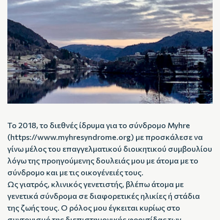
Το 2018, το διεθνές ίδρυμα για το σύνδρομο Myhre
(https://www.myhresyndrome.org) με προσκάλεσε να
γίνω μέλος του επαγγελματικού διοικητικού συμβουλίου
λόγω της προηγούμενης δουλειάς μου με άτομα με το
σύνδρομο και με τις οικογένειές τους.
Ως γιατρός, κλινικός γενετιστής, βλέπω άτομα με
γενετικά σύνδρομα σε διαφορετικές ηλικίες ή στάδια
της ζωής τους. Ο ρόλος μου έγκειται κυρίως στο
συντονισμό της διεπιστημονικής φροντίδας των