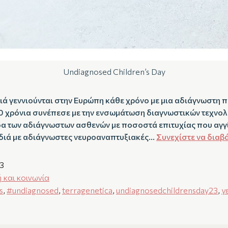
Undiagnosed Children’s Day
ά γεννιούνται στην Ευρώπη κάθε χρόνο με μια αδιάγνωστη π
 20 χρόνια συνέπεσε με την ενσωμάτωση διαγνωστικών τεχνο
δα των αδιάγνωστων ασθενών με ποσοστά επιτυχίας που αγγ
ιδιά με αδιάγνωστες νευροαναπτυξιακές…
Συνεχίστε να διαβ
3
ή και κοινωνία
s
,
#undiagnosed
,
terragenetica
,
undiagnosedchildrensday23
,
γ