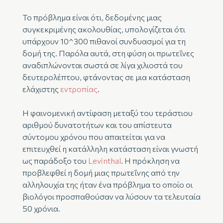
Το πρόβλημα είναι ότι, δεδομένης μιας
συγκεκριμένης ακολουθίας, υπολογίζεται ότι
υπάρχουν 10^300 πιθανοί συνδυασμοί για τη
δομή της. Παρόλα αυτά, στη φύση οι πρωτεΐνες
αναδιπλώνονται σωστά σε λίγα χιλιοστά του
δευτερολέπτου, φτάνοντας σε μια κατάσταση
ελάχιστης
εντροπίας
.
Η φαινομενική αντίφαση μεταξύ του τεράστιου
αριθμού δυνατοτήτων και του απίστευτα
σύντομου χρόνου που απαιτείται για να
επιτευχθεί η κατάλληλη κατάσταση είναι γνωστή
ως παράδοξο του
Levinthal
. Η πρόκληση να
προβλεφθεί η δομή μιας πρωτεΐνης από την
αλληλουχία της ήταν ένα πρόβλημα το οποίο οι
βιολόγοι προσπαθούσαν να λύσουν τα τελευταία
50 χρόνια.