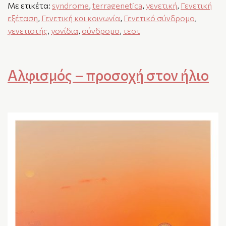
Με ετικέτα:
syndrome
,
terragenetica
,
γενετική
,
Γενετική
εξέταση
,
Γενετική και κοινωνία
,
Γενετικό σύνδρομο
,
γενετιστής
,
γονίδια
,
σύνδρομο
,
τεστ
Αλφισμός – προσοχή στον ήλιο