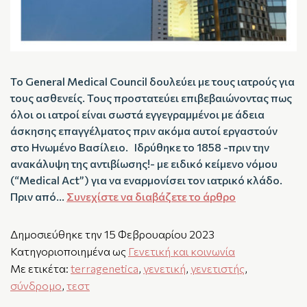
Το General Medical Council δουλεύει με τους ιατρούς για
τους ασθενείς. Τους προστατεύει επιβεβαιώνοντας πως
όλοι οι ιατροί είναι σωστά εγγεγραμμένοι με άδεια
άσκησης επαγγέλματος πριν ακόμα αυτοί εργαστούν
στο Ηνωμένο Βασίλειο. Ιδρύθηκε το 1858 -πριν την
ανακάλυψη της αντιβίωσης!- με ειδικό κείμενο νόμου
(“Medical Act”) για να εναρμονίσει τον ιατρικό κλάδο.
Πριν από…
Συνεχίστε να διαβάζετε το άρθρο
Δημοσιεύθηκε την
15 Φεβρουαρίου 2023
Κατηγοριοποιημένα ως
Γενετική και κοινωνία
Με ετικέτα:
terragenetica
,
γενετική
,
γενετιστής
,
σύνδρομο
,
τεστ