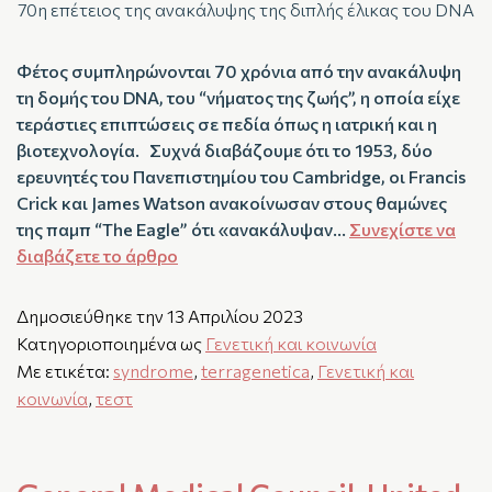
70η επέτειος της ανακάλυψης της διπλής έλικας του DNA
Φέτος συμπληρώνονται 70 χρόνια από την ανακάλυψη
τη δομής του DNA, του “νήματος της ζωής”, η οποία είχε
τεράστιες επιπτώσεις σε πεδία όπως η ιατρική και η
βιοτεχνολογία. Συχνά διαβάζουμε ότι το 1953, δύο
ερευνητές του Πανεπιστημίου του Cambridge, οι Francis
Crick και James Watson ανακοίνωσαν στους θαμώνες
της παμπ “The Eagle” ότι «ανακάλυψαν…
Συνεχίστε να
διαβάζετε το άρθρο
Δημοσιεύθηκε την
13 Απριλίου 2023
Κατηγοριοποιημένα ως
Γενετική και κοινωνία
Με ετικέτα:
syndrome
,
terragenetica
,
Γενετική και
κοινωνία
,
τεστ