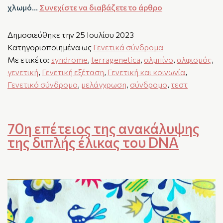
χλωμό…
Συνεχίστε να διαβάζετε το άρθρο
Δημοσιεύθηκε την
25 Ιουλίου 2023
Κατηγοριοποιημένα ως
Γενετικά σύνδρομα
Με ετικέτα:
syndrome
,
terragenetica
,
αλμπίνο
,
αλφισμός
,
γενετική
,
Γενετική εξέταση
,
Γενετική και κοινωνία
,
Γενετικό σύνδρομο
,
μελάγχρωση
,
σύνδρομο
,
τεστ
70η επέτειος της ανακάλυψης
της διπλής έλικας του DNA